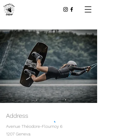
Address
Avenue Théodore-Flournoy 6
1207 Geneva