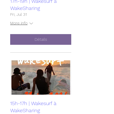
17h-19h | Wakesurf à
WakeSharing
Fri, Jul 31
More info
Détails
15h-17h | Wakesurf à
WakeSharing