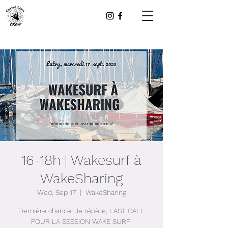
16-18h | Wakesurf à
WakeSharing
Wed, Sep 17
  |  
WakeSharing
Dernière chance! Je répète, LAST CALL
POUR LA SESSION WAKE SURF!