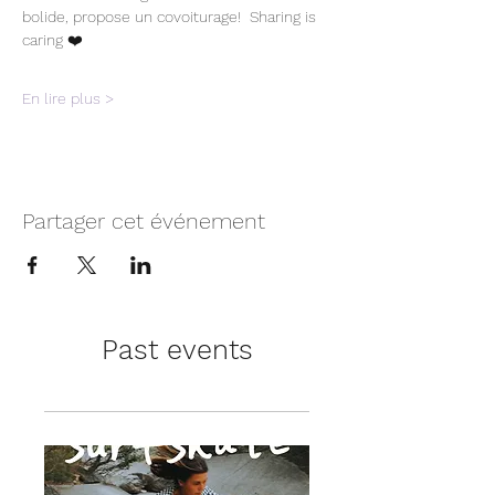
bolide, propose un covoiturage!  Sharing is 
caring ❤️
En lire plus >
Partager cet événement
Past events