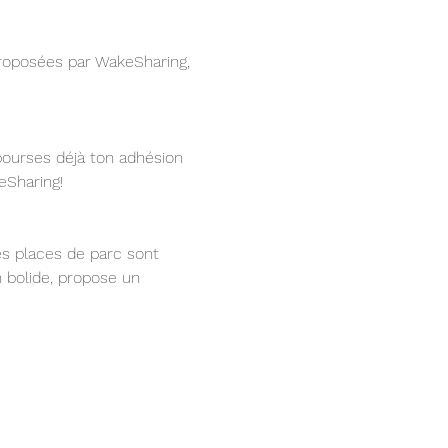
roposées par WakeSharing, 
bourses déjà ton adhésion 
eSharing!
Des places de parc sont 
n bolide, propose un 