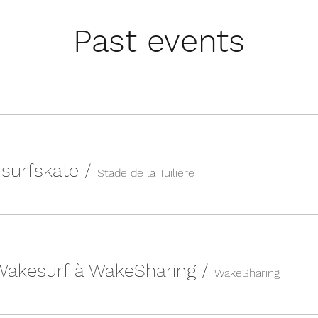
Past events
n surfskate
/
Stade de la Tuilière
 Wakesurf à WakeSharing
/
WakeSharing