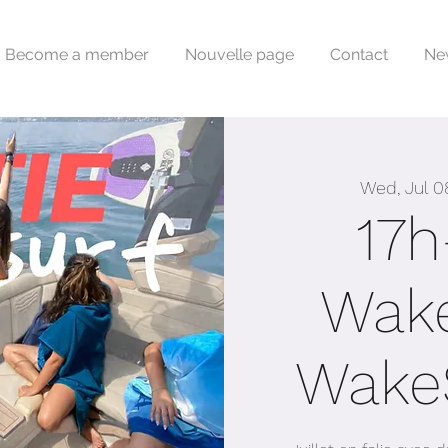
Become a member
Nouvelle page
Contact
Ne
Wed, Jul 0
17h
Wake
Wake