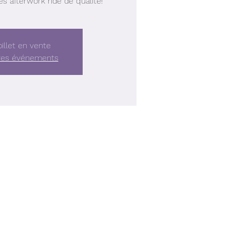
des afterwork ride de qualité!
illet en vente
tres événements