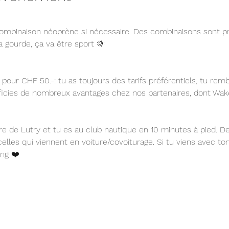
combinaison néoprène si nécessaire. Des combinaisons sont p
 gourde, ça va être sport 🌞 
pour CHF 50.-: tu as toujours des tarifs préférentiels, tu rem
éficies de nombreux avantages chez nos partenaires, dont Wak
 gare de Lutry et tu es au club nautique en 10 minutes à pied. 
elles qui viennent en voiture/covoiturage. Si tu viens avec to
ing ❤️