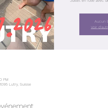
Juillet en folie avec 
Aucun b
Voir d'au
00 PM
1095 Lutry, Suisse
'événement