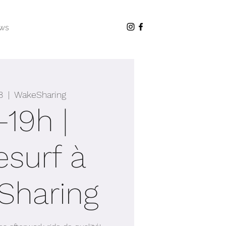
ws
8
  |  
WakeSharing
-19h |
surf à
Sharing