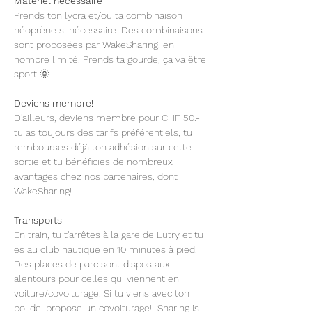
Matériel nécessaire  
Prends ton lycra et/ou ta combinaison 
néoprène si nécessaire. Des combinaisons 
sont proposées par WakeSharing, en 
nombre limité. Prends ta gourde, ça va être 
sport 🌞 
Deviens membre!
D'ailleurs, deviens membre pour CHF 50.-: 
tu as toujours des tarifs préférentiels, tu 
rembourses déjà ton adhésion sur cette 
sortie et tu bénéficies de nombreux 
avantages chez nos partenaires, dont 
WakeSharing!
Transports
En train, tu t'arrêtes à la gare de Lutry et tu 
es au club nautique en 10 minutes à pied. 
Des places de parc sont dispos aux 
alentours pour celles qui viennent en 
voiture/covoiturage. Si tu viens avec ton 
bolide, propose un covoiturage!  Sharing is 