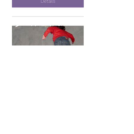
Détails
Cours de skate à l'Empire
Skate Building
Sun, May 10
More info
Détails