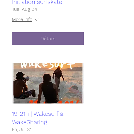
Initiation surfskate
Tue, Aug 04
More info
Détails
19-21h | Wakesurf à
WakeSharing
Fri, Jul 31