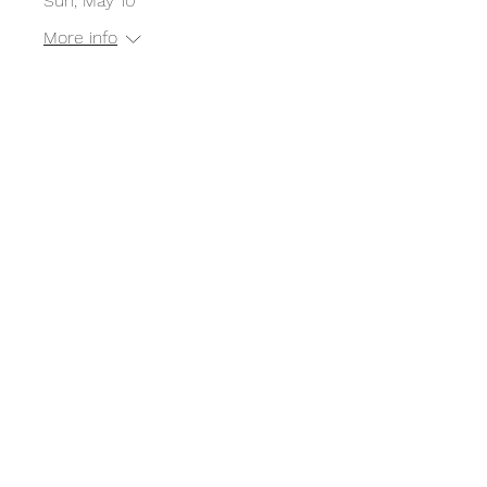
Sun, May 10
More info
Détails
Cours de skate à l'Empire
Skate Building
Sun, Apr 12
More info