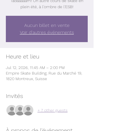
Tadaaaaam! Un autre cours de skate en
plein été, à l'ombre de l'ESB!
Aucun billet en vente
Voir d'autres événements
Heure et lieu
Jul 12, 2026, 11:45 AM – 2:00 PM
Empire Skate Building, Rue du Marché 19,
1820 Montreux, Suisse
Invités
+ 7 other guests
À propos de l'événement