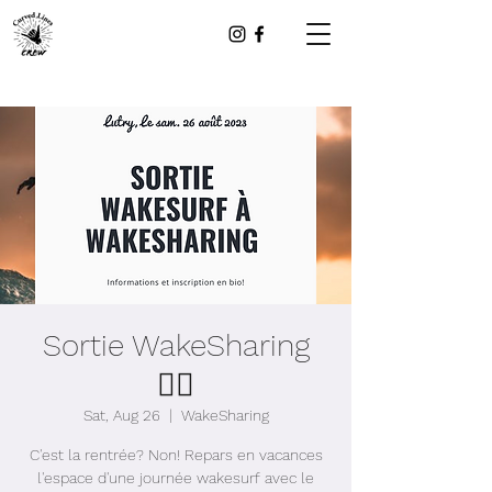
Sortie WakeSharing
🏄‍♂️
Sat, Aug 26
  |  
WakeSharing
C'est la rentrée? Non! Repars en vacances
l'espace d'une journée wakesurf avec le