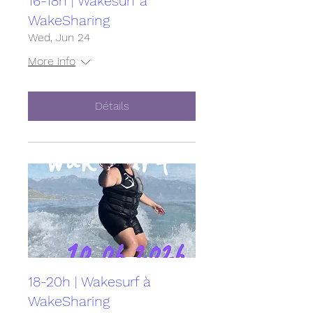
16-18h | Wakesurf à
WakeSharing
Wed, Jun 24
More info
Détails
18-20h | Wakesurf à
WakeSharing