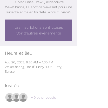
Curved Lines Crew. (Re)découvre
WakeSharing, LE spot de wakesurf pour une
superbe sortie en fin d'été. Alors, tu viens?
Les inscriptions sont closes
Voir d'autres événements
Heure et lieu
Aug 26, 2023, 9:30 AM – 1:30 PM
WakeSharing, Rte d'Ouchy, 1095 Lutry,
Suisse
Invités
+ 9 other guests