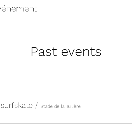
événement
Past events
n surfskate
/
Stade de la Tuilière