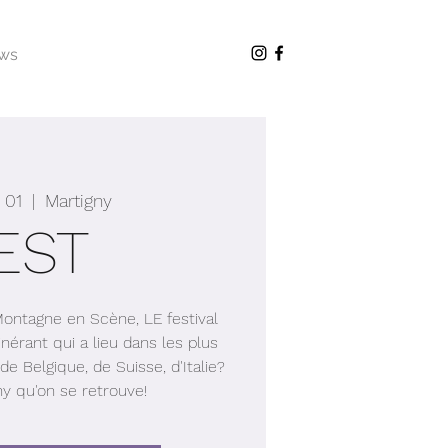
ws
 01
  |  
Martigny
EST
 Montagne en Scène, LE festival
nérant qui a lieu dans les plus
de Belgique, de Suisse, d'Italie?
ny qu'on se retrouve!