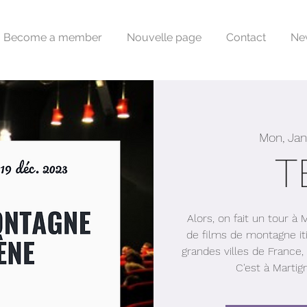
Become a member
Nouvelle page
Contact
Ne
Mon, Jan
T
Alors, on fait un tour à
de films de montagne iti
grandes villes de France, 
C'est à Martig