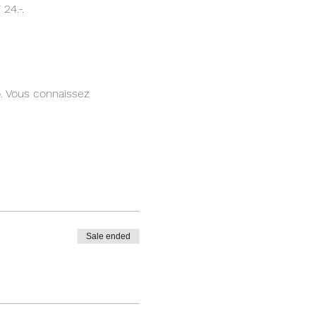
24.-.
. Vous connaissez
cipantes. Tu pourras
e après le règlement de ta
 l'avance ne permettra
és. On compte sur ta
Sale ended