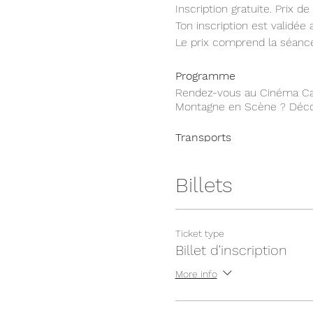
Inscription gratuite. Prix 
Ton inscription est validée 
Le prix comprend la séance
Programme
Rendez-vous au Cinéma Cas
Montagne en Scène ? Déco
Transports
Comme d'habitude, le Crew 
trouver une copilote ou ê
Billets
En t'inscrivant,
tu t'engage
participation (CHF 27.- ou
aucun remboursement et qu
Ticket type
prévoyance!
Billet d'inscription
Au plaisir de passer cette 
More info