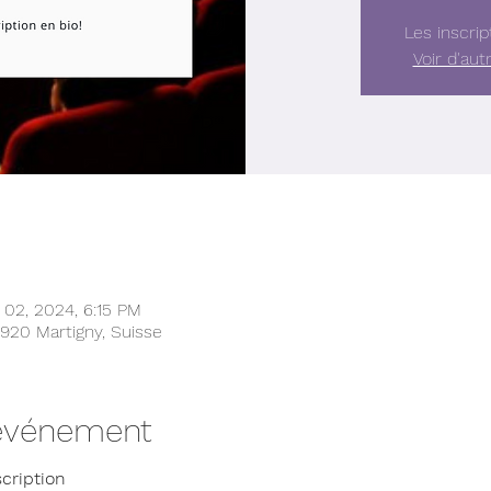
Les inscrip
Voir d'au
 02, 2024, 6:15 PM
 1920 Martigny, Suisse
'événement
scription