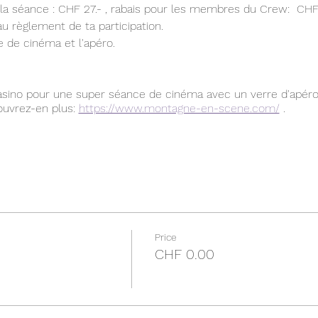
de la séance : CHF 27.- , rabais pour les membres du Crew: CHF 
au règlement de ta participation.
 de cinéma et l'apéro.
ino pour une super séance de cinéma avec un verre d'apéro
uvrez-en plus:
https://www.montagne-en-scene.com/
.
compte sur le partage et donc le covoiturage entre les parti
tre passagère dans le groupe Whatsapp❤️
s à venir et seras inclue dans le groupe WhatsApp de la sorti
 CHF 24.-). Tu comprends que toute annulation moins de 48h à
e le Crew rembourse ta participation moins les frais engag
Price
CHF 0.00
superbe journée avec toi avec toi!✨️