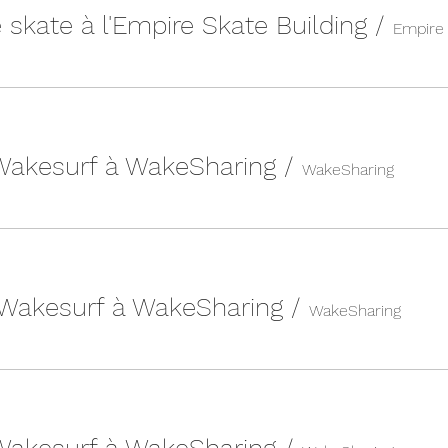
 skate à l'Empire Skate Building
/
 Wakesurf à WakeSharing
/
WakeSharing
 Wakesurf à WakeSharing
/
WakeSharing