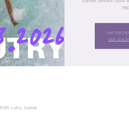
Sunset session sous les
rej
Les inscrip
Voir d'au
1095 Lutry, Suisse