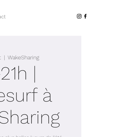
act
t
  |  
WakeSharing
21h |
surf à
Sharing