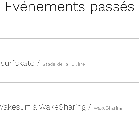
Evénements passés
n surfskate
/
Stade de la Tuilière
 Wakesurf à WakeSharing
/
WakeSharing