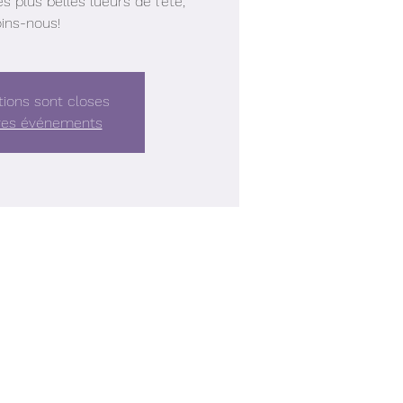
 plus belles lueurs de l'été,
oins-nous!
tions sont closes
tres événements