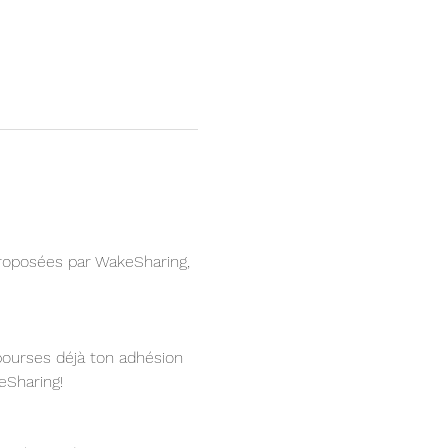
roposées par WakeSharing, 
bourses déjà ton adhésion 
eSharing!