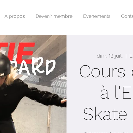
À propos
Devenir membre
Evènements
Cont
dim. 12 juil.
  |  
E
Cours 
à l'
Skate 