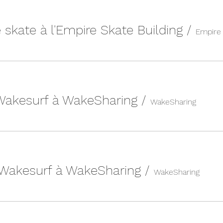
 skate à l'Empire Skate Building
/
 Wakesurf à WakeSharing
/
WakeSharing
 Wakesurf à WakeSharing
/
WakeSharing