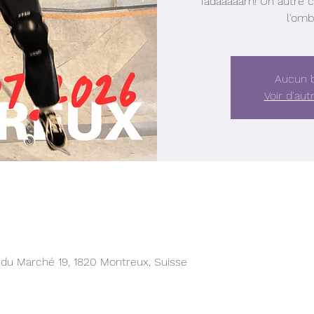
Tadaaaaam! Un autre co
l'omb
Aucun b
Voir d'au
 du Marché 19, 1820 Montreux, Suisse