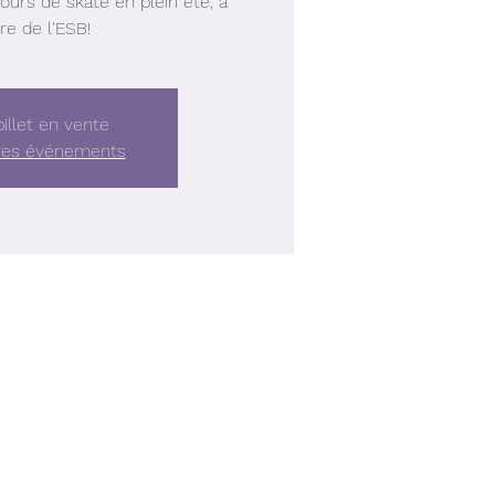
urs de skate en plein été, à
re de l'ESB!
illet en vente
tres événements