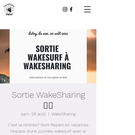
Sortie WakeSharing
🏄‍♂️
sam. 26 août
  |  
WakeSharing
C'est la rentrée? Non! Repars en vacances
l'espace d'une journée wakesurf avec le