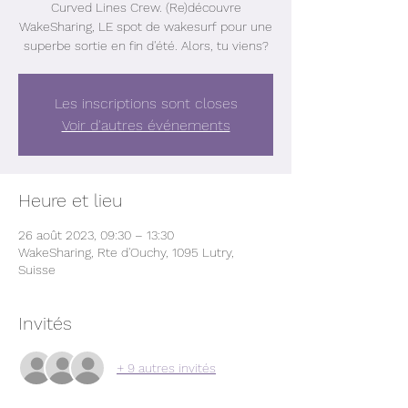
Curved Lines Crew. (Re)découvre
WakeSharing, LE spot de wakesurf pour une
superbe sortie en fin d'été. Alors, tu viens?
Les inscriptions sont closes
Voir d'autres événements
Heure et lieu
26 août 2023, 09:30 – 13:30
WakeSharing, Rte d'Ouchy, 1095 Lutry,
Suisse
Invités
+ 9 autres invités