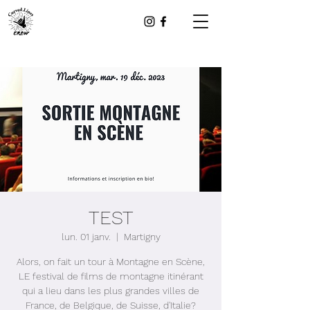
TEST
lun. 01 janv.
  |  
Martigny
Alors, on fait un tour à Montagne en Scène,
LE festival de films de montagne itinérant
qui a lieu dans les plus grandes villes de
France, de Belgique, de Suisse, d'Italie?