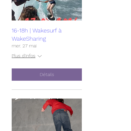
16-18h | Wakesurf à
WakeSharing
mer. 27 mai
Plus d'infos
Détails