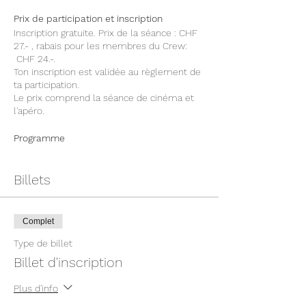
Prix de participation et inscription
Inscription gratuite. Prix de la séance : CHF
27.- , rabais pour les membres du Crew:
CHF 24.-.
Ton inscription est validée au règlement de
ta participation.
Le prix comprend la séance de cinéma et
l'apéro.
Programme
Rendez-vous au Cinéma Casino pour une
super séance de cinéma avec un verre
Billets
d'apéro. Vous connaissez Montagne en
Scène ? Découvrez-en plus:
https://www.montagne-en-scene.com/
.
Complet
Transports
Type de billet
Comme d'habitude, le Crew compte sur le
partage et donc le covoiturage entre les
Billet d'inscription
participantes. Tu pourras trouver une
copilote ou être passagère dans le groupe
Plus d'info
Whatsapp❤️