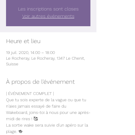
Les inscriptions sont closes
Voir autres événements
Heure et lieu
19 juil. 2020, 14:00 – 18:00
Le Rocheray, Le Rocheray, 1347 Le Chenit,
Suisse
À propos de l'événement
| ÉVÉNEMENT COMPLET |
Que tu sois experte de la vague ou que tu 
n'aies jamais essayé de faire du 
Wakeboard, joins-toi à nous pour une après-
midi de rires ! 🥰
La sortie wake sera suivie d'un apéro sur la 
plage. 🍻