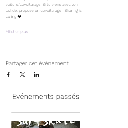
voiture/covoiturage. Si tu viens avec ton 
bolide, propose un covoiturage!  Sharing is 
caring ❤️
Afficher plus
Partager cet événement
Evénements passés