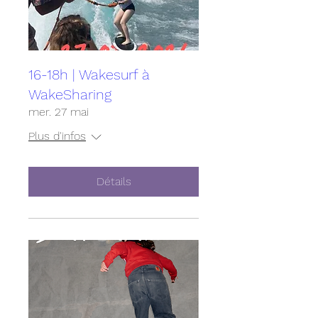
16-18h | Wakesurf à
WakeSharing
mer. 27 mai
Plus d'infos
Détails