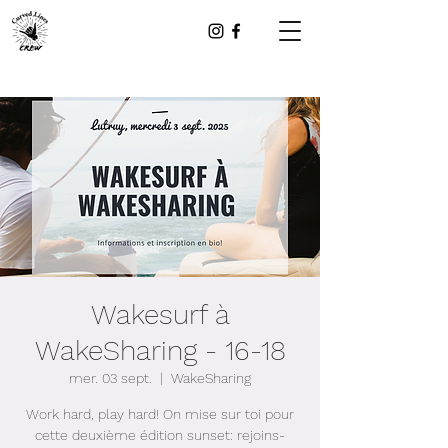
Wakesurf à
WakeSharing - 16-18
mer. 03 sept.
  |  
WakeSharing
Work hard, play hard! On mise sur toi pour
cette deuxième édition sunset: rejoins-