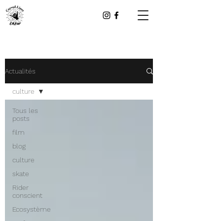
Actualités
culture
Tous les
posts
film
blog
culture
skate
Rider
conscient
Ecosystème