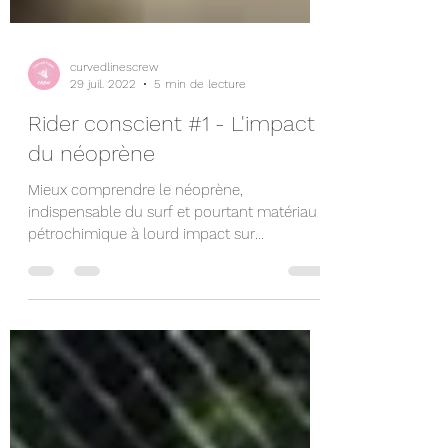
curvedlinescrew
29 juil. 2022
5 min de lecture
Rider conscient #1 - L'impact
du néoprène
Mieux comprendre le néoprène,
indispensable du surf et pourtant matériau
pétrochimique à lourd impact sur
l'écosytème.