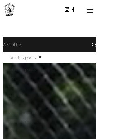
Actualités
Tous les posts
Tous les posts
film
blog
culture
skate
Rider conscient
Ecosystème
Surf