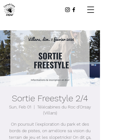
Sortie Freestyle 2/4
Sun, Feb 01
  |  
Télécabines du Roc d'Orsay
(Villars)
On poursuit l'exploration du park et des
bords de pistes, on améliore sa vision du
terrain de jeu et les slopetricks! On dit ça,