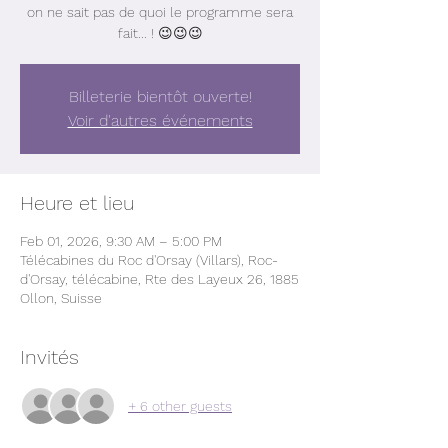
on ne sait pas de quoi le programme sera
fait... ! 😉😉😉
Billeterie bientôt ouverte!
Voir d'autres événements
Heure et lieu
Feb 01, 2026, 9:30 AM – 5:00 PM
Télécabines du Roc d'Orsay (Villars), Roc-
d'Orsay, télécabine, Rte des Layeux 26, 1885
Ollon, Suisse
Invités
+ 6 other guests