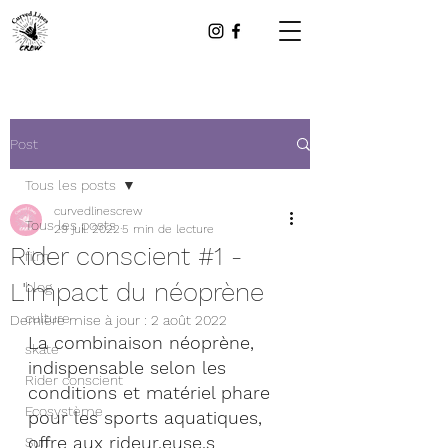
Post
Tous les posts
curvedlinescrew
Tous les posts
29 juil. 2022
5 min de lecture
Rider conscient #1 -
film
L'impact du néoprène
blog
culture
Dernière mise à jour :
2 août 2022
La combinaison néoprène, 
skate
indispensable selon les 
Rider conscient
conditions et matériel phare 
Ecosystème
pour les sports aquatiques, 
offre aux rideur.euse.s 
Surf