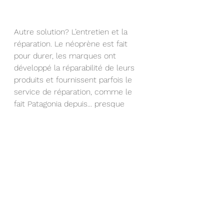
Autre solution? L’entretien et la 
réparation. Le néoprène est fait 
pour durer, les marques ont 
développé la réparabilité de leurs 
produits et fournissent parfois le 
service de réparation, comme le 
fait Patagonia depuis... presque 
toujours! C’est également le cas 
pour des marques plus populaires, 
comme Decathlon où le client 
peut venir faire réparer en 10 
minutes sa combinaison en 
magasin. Des tutoriels existent en 
ligne, même, de quoi saisir son 
courage et son aiguille pour 
continuer à rider avec sa 
combinaison! Impact bénéfique de 