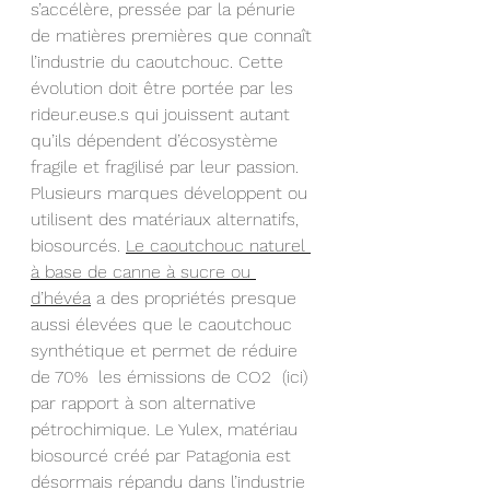
s’accélère, pressée par
 la pénurie
de matières premières que connaît 
l’industrie du caoutchouc. Cette 
évolution doit être portée par les 
rideur.euse.s qui jouissent autant 
qu’ils dépendent d’écosystème 
fragile et fragilisé par leur passion. 
Plusieurs marques développent ou 
utilisent des matériaux alternatifs, 
biosourcés. 
Le caoutchouc naturel 
à base de canne à sucre ou 
d’hévéa
 a des propriétés presque 
aussi élevées que le caoutchouc 
synthétique et permet de réduire 
de 70%  les émissions de CO2  (
ici
) 
par rapport à son alternative 
pétrochimique. Le Yulex, matériau 
biosourcé créé par Patagonia est 
désormais répandu dans l’industrie 