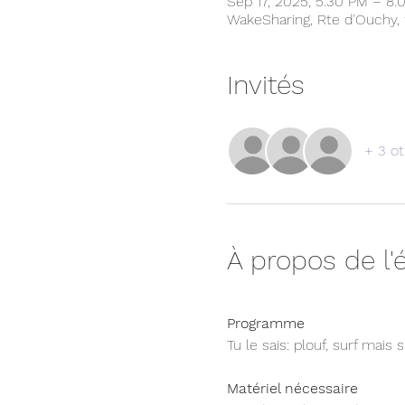
Sep 17, 2025, 5:30 PM – 8:
WakeSharing, Rte d'Ouchy, 
Invités
+ 3 ot
À propos de l
Programme
Tu le sais: plouf, surf mai
Matériel nécessaire  