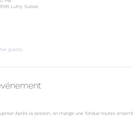
00 PM
1095 Lutry, Suisse
her guests
'événement
s suprise! Après la session, on mange une fondue toutes ensemb