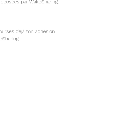
roposées par WakeSharing, 
bourses déjà ton adhésion 
eSharing!