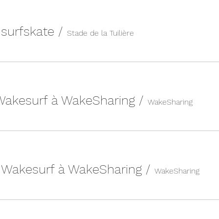
n surfskate
/
Stade de la Tuilière
 Wakesurf à WakeSharing
/
WakeSharing
| Wakesurf à WakeSharing
/
WakeSharing