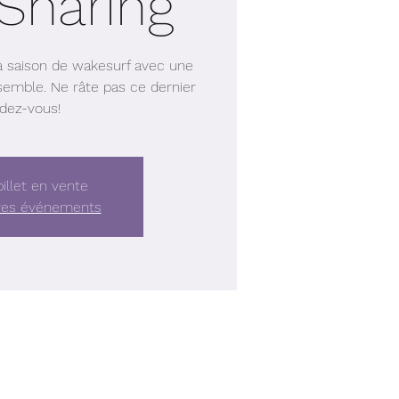
Sharing
a saison de wakesurf avec une
semble. Ne râte pas ce dernier
dez-vous!
illet en vente
tres événements