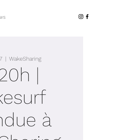
ws
7
  |  
WakeSharing
20h |
esurf
ndue à