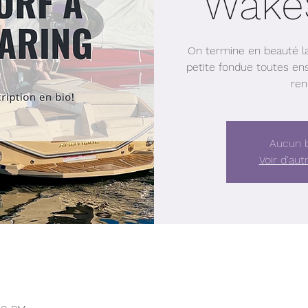
Wake
On termine en beauté l
petite fondue toutes en
ren
Aucun b
Voir d'au