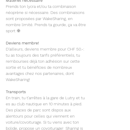
Matériel nécessaire  
Prends ton lycra et/ou ta combinaison 
néoprène si nécessaire. Des combinaisons 
sont proposées par WakeSharing, en 
nombre limité. Prends ta gourde, ça va être 
sport 🌞 
Deviens membre!
D'ailleurs, deviens membre pour CHF 50.-: 
tu as toujours des tarifs préférentiels, tu 
rembourses déjà ton adhésion sur cette 
sortie et tu bénéficies de nombreux 
avantages chez nos partenaires, dont 
WakeSharing!
Transports
En train, tu t'arrêtes à la gare de Lutry et tu 
es au club nautique en 10 minutes à pied. 
Des places de parc sont dispos aux 
alentours pour celles qui viennent en 
voiture/covoiturage. Si tu viens avec ton 
bolide, propose un covoiturage!  Sharing is 