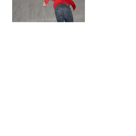
Cours de skate à l'Empire
Skate Building
Sun, May 10
More info
Détails