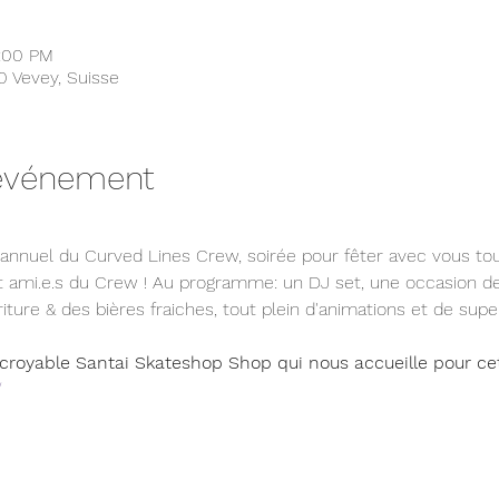
0:00 PM
00 Vevey, Suisse
'événement
nnuel du Curved Lines Crew, soirée pour fêter avec vous tou.t
ami.e.s du Crew ! Au programme: un DJ set, une occasion de 
iture & des bières fraiches, tout plein d'animations et de super
incroyable Santai Skateshop Shop qui nous accueille pour cet
/