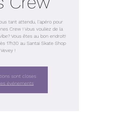
s Crew
us tant attendu, l'apéro pour
nes Crew ! Vous vouliez de la
a vibe? Vous êtes au bon endroit!
 dès 17h30 au Santai Skate Shop
 Vevey !
tions sont closes
tres événements