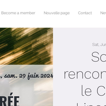
Become a member
Nouvelle page
Contact
Ne
Sat, Ju
So
rencon
le 