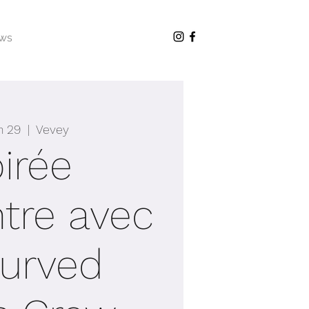
ws
n 29
  |  
Vevey
irée
tre avec
Curved