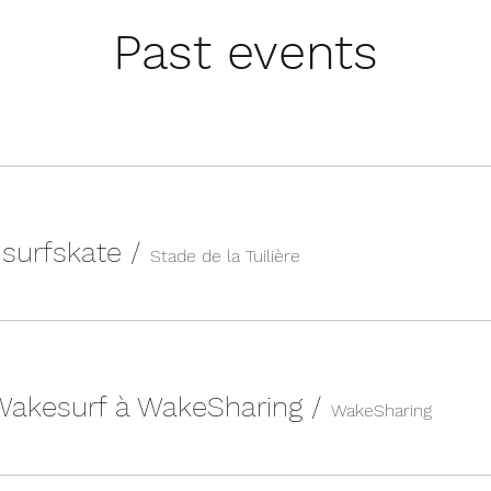
Past events
n surfskate
/
Stade de la Tuilière
 Wakesurf à WakeSharing
/
WakeSharing