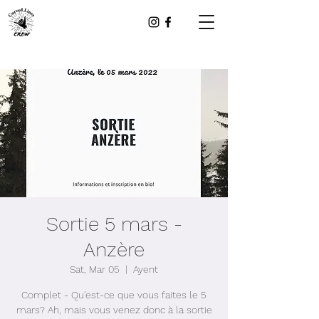
Sortie 5 mars -
Anzère
Sat, Mar 05
  |  
Ayent
Complet - Qu'est-ce que vous faites le 5
mars? Ah, mais vous venez donc à la sortie