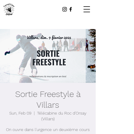
Sortie Freestyle à
Villars
Sun, Feb 09
  |  
Télécabine du Roc d'Orsay
(Villars)
On ouvre dans l'urgence un deuxième cours