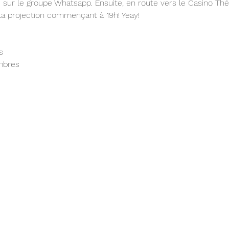
ur le groupe Whatsapp. Ensuite, en route vers le Casino Théa
 la projection commençant à 19h! Yeay!
s 
mbres