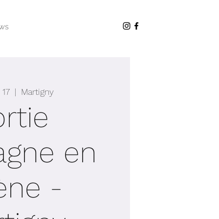
ws
 17
  |  
Martigny
rtie
agne en
ène -