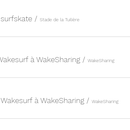
n surfskate
/
Stade de la Tuilière
 Wakesurf à WakeSharing
/
WakeSharing
| Wakesurf à WakeSharing
/
WakeSharing