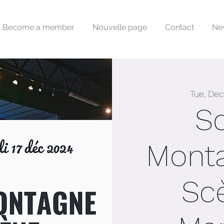
Become a member
Nouvelle page
Contact
Ne
Tue, Dec
So
Mont
Sc