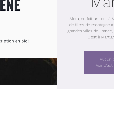
Mar
Alors, on fait un tour à
de films de montagne iti
grandes villes de France, 
C'est à Martig
Aucun b
Voir d'au