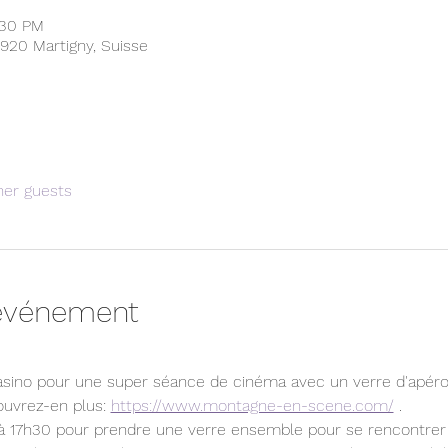
:30 PM
 1920 Martigny, Suisse
her guests
'événement
ino pour une super séance de cinéma avec un verre d'apéro.
vrez-en plus: 
https://www.montagne-en-scene.com/
 . 
à 17h30 pour prendre une verre ensemble pour se rencontrer a