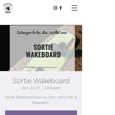
Sortie Wakeboard
Sun, Jul 07
  |  
Estavayer
Sortie Wakeboard avec le crew, viens rider à
Estavayer !