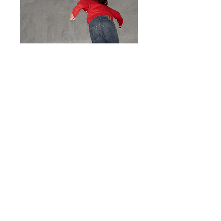
Cours de skate à l'Empire
Skate Building
Sun, May 10
More info
Détails