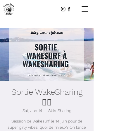
Sortie WakeSharing
🏄‍♀️
Sat, Jun 14
  |  
WakeSharing
Session de wakesurf le 14 juin pour de
super girly vibes, quoi de mieux? On lance