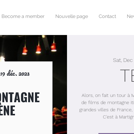
Become a member
Nouvelle page
Contact
Ne
Sat, Dec
T
Alors, on fait un tour à
de films de montagne iti
grandes villes de France, 
C'est à Martig