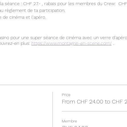
de la séance : CHF 27.- , rabais pour les membres du Crew: CHF 
au règlement de ta participation.
 de cinéma et l'apéro.
ino pour une super séance de cinéma avec un verre d'apéro
uvrez-en plus:
https://www.montagne-en-scene.com/
.
compte sur le partage et donc le covoiturage entre les parti
tre passagère dans le groupe Whatsapp❤️
s à venir et seras inclue dans le groupe WhatsApp de la sorti
 CHF 24.-). Tu comprends que toute annulation moins de 48h à
e le Crew rembourse ta participation moins les frais engag
Price
From CHF 24.00 to CHF 2
superbe journée avec toi avec toi!✨️
Membre