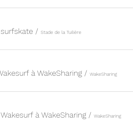
n surfskate
/
Stade de la Tuilière
 Wakesurf à WakeSharing
/
WakeSharing
| Wakesurf à WakeSharing
/
WakeSharing