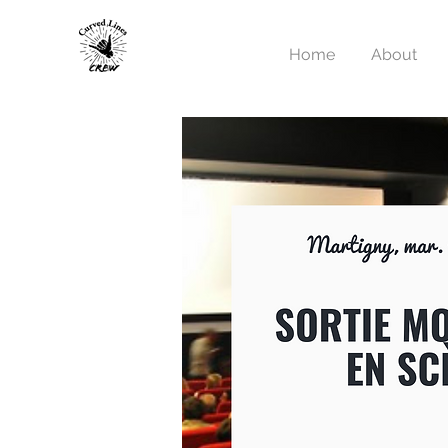
Home
About