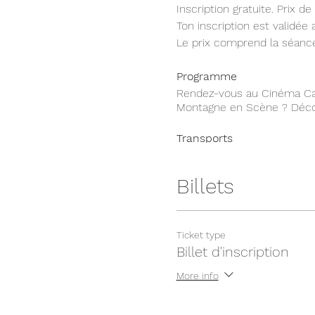
Inscription gratuite. Prix 
Ton inscription est validée 
Le prix comprend la séance
Programme
Rendez-vous au Cinéma Cas
Montagne en Scène ? Déco
Transports
Comme d'habitude, le Crew 
trouver une copilote ou ê
Billets
En t'inscrivant,
tu t'engage
participation (CHF 27.- ou
aucun remboursement et qu
Ticket type
prévoyance!
Billet d'inscription
Au plaisir de passer cette 
More info