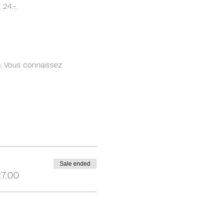
24.-.
. Vous connaissez
cipantes. Tu pourras
e après le règlement de ta
 l'avance ne permettra
és. On compte sur ta
Sale ended
7.00