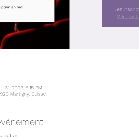
Les inscrip
Voir d'au
c 31, 2023, 6:15 PM
 1920 Martigny, Suisse
'événement
scription