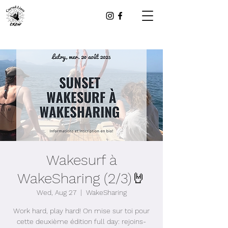
Wakesurf à
WakeSharing (2/3)🤘
Wed, Aug 27
  |  
WakeSharing
Work hard, play hard! On mise sur toi pour
cette deuxième édition full day: rejoins-