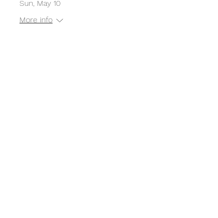
Sun, May 10
More info
Détails
Cours de skate à l'Empire
Skate Building
Sun, Apr 12
More info