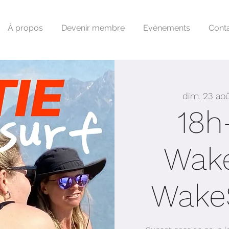
À propos
Devenir membre
Evènements
Cont
dim. 23 ao
18h
Wake
Wake