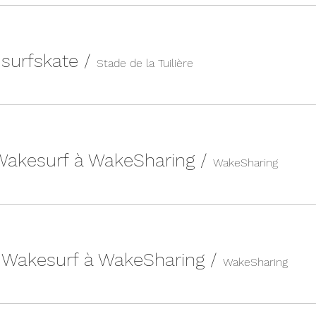
n surfskate
/
Stade de la Tuilière
 Wakesurf à WakeSharing
/
WakeSharing
| Wakesurf à WakeSharing
/
WakeSharing