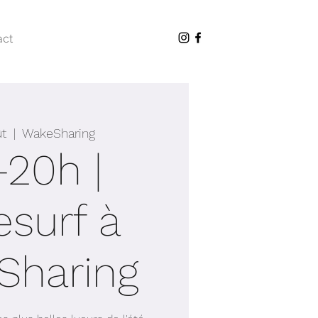
act
ût
  |  
WakeSharing
-20h |
surf à
Sharing