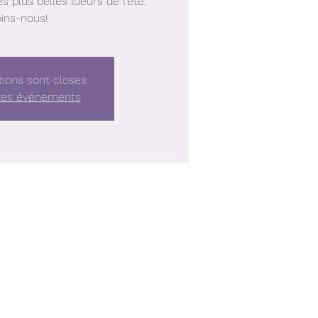
 plus belles lueurs de l'été,
oins-nous!
tions sont closes
tres événements