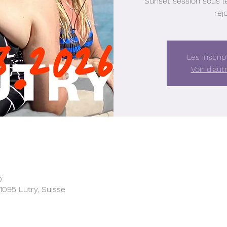
Sunset session sous les
rej
Les inscrip
Voir d'au
0
1095 Lutry, Suisse