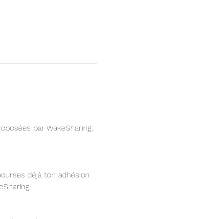
roposées par WakeSharing, 
bourses déjà ton adhésion 
eSharing!