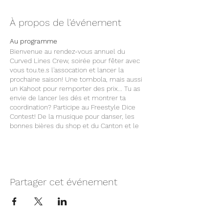
À propos de l'événement
Au programme
Bienvenue au rendez-vous annuel du
Curved Lines Crew, soirée pour fêter avec
vous tou.te.s l'assocation et lancer la
prochaine saison! Une tombola, mais aussi
un Kahoot pour remporter des prix... Tu as
envie de lancer les dés et montrer ta
coordination? Participe au Freestyle Dice
Contest! De la musique pour danser, les
bonnes bières du shop et du Canton et le
tout sur fond de sports de glisse et
outdoor? Ça te dit?
Chez Lévitation Shop qui accueille le Crew
et ouvre son bar, viens passer une superbe
Partager cet événement
soirée et mettre le zbeul! Nous comptons
sur toi et ton énergie! Tu y rencontreras les
rideuses et riders qui font l'esprit de notre
communauté et pleins d'invités géniaux!