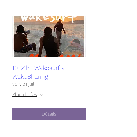
Dès 1h39 depuis Neuchâtel
Dès 1h43 minutes depuis Fribourg
Pour en savoir plus sur l'incroyable
Levitation Shop, son magasin et bar, ses
projets à Martigny:
http://www.levitation.ch/
19-21h | Wakesurf à
WakeSharing
ven. 31 juil.
Plus d'infos
Détails