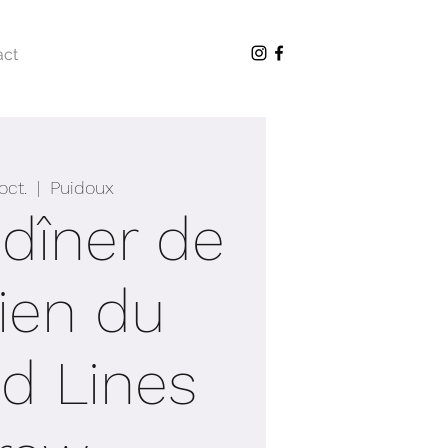
act
oct.
  |  
Puidoux
dîner de
ien du
d Lines