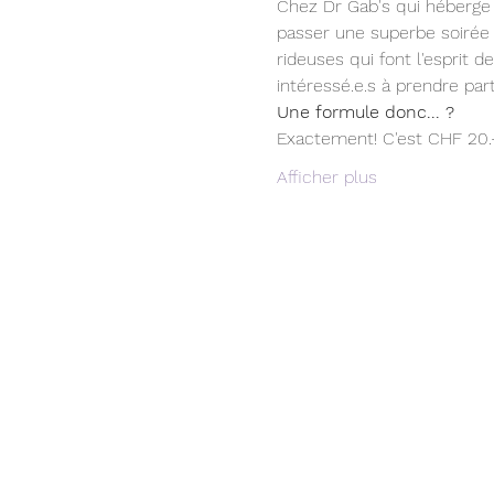
Chez Dr Gab's qui héberge 
passer une superbe soirée 
rideuses qui font l'esprit 
intéressé.e.s à prendre pa
Une formule donc... ?
Exactement! C'est CHF 20.-
Afficher plus