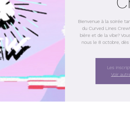
C
Bienvenue à la soirée tan
du Curved Lines Crew! V
bière et de la vibe? Vou
nous le 8 octobre, dès 
Les inscrip
Voir aut