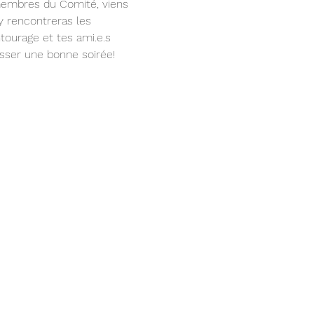
membres du Comité, viens 
y rencontreras les 
tourage et tes ami.e.s 
asser une bonne soirée!