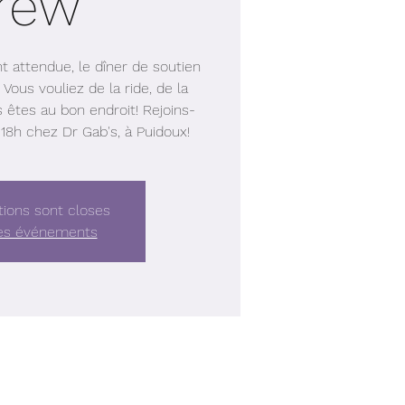
rew
t attendue, le dîner de soutien
ous vouliez de la ride, de la
s êtes au bon endroit! Rejoins-
18h chez Dr Gab's, à Puidoux!
tions sont closes
res événements