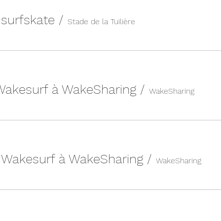
n surfskate
/
Stade de la Tuilière
 Wakesurf à WakeSharing
/
WakeSharing
| Wakesurf à WakeSharing
/
WakeSharing