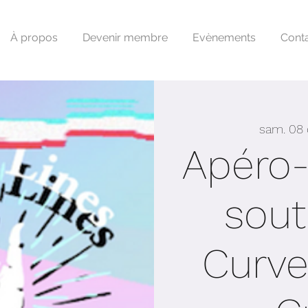
À propos
Devenir membre
Evènements
Cont
sam. 08 
Apéro-
sout
Curve