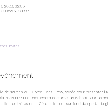
ct. 2022, 22:00
70 Puidoux, Suisse
tres invités
'événement
lle de soutien du Curved Lines Crew, soirée pour présenter l'a
la, mais aussi un photobooth costumé, un Kahoot pour remport
illeures bières de la Côte et le tout sur fond de sports de gl