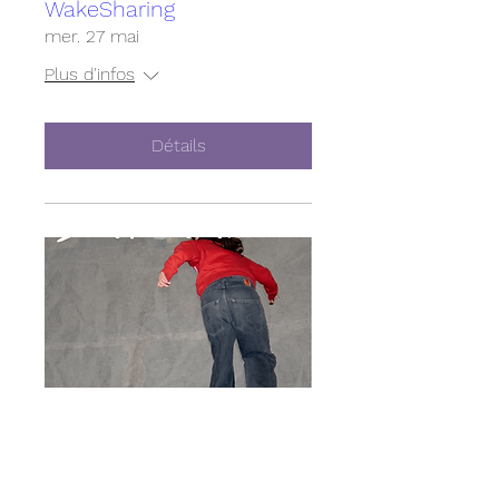
WakeSharing
mer. 27 mai
Plus d'infos
Détails
Cours de skate à l'Empire
Skate Building
dim. 10 mai