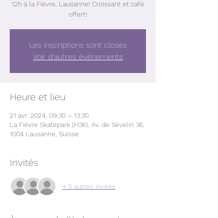
12h à la Fièvre, Lausanne! Croissant et café
offert!
Les inscriptions sont closes
Voir d'autres événements
Heure et lieu
21 avr. 2024, 09:30 – 13:30
La Fièvre Skatepark (H36), Av. de Sévelin 36,
1004 Lausanne, Suisse
Invités
+ 5 autres invités