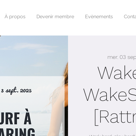
À propos
Devenir membre
Evènements
Cont
mer. 03 sep
Wake
WakeS
[Ratt