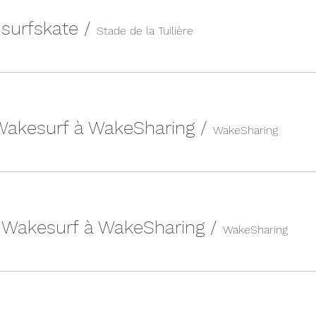
n surfskate
/
Stade de la Tuilière
 Wakesurf à WakeSharing
/
WakeSharing
| Wakesurf à WakeSharing
/
WakeSharing