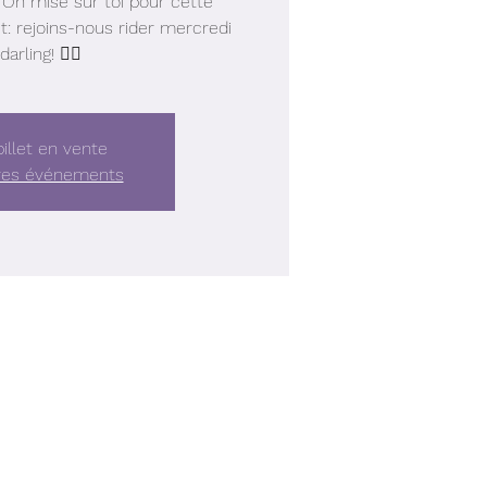
 On mise sur toi pour cette
: rejoins-nous rider mercredi
darling! ❤️‍🔥
illet en vente
tres événements