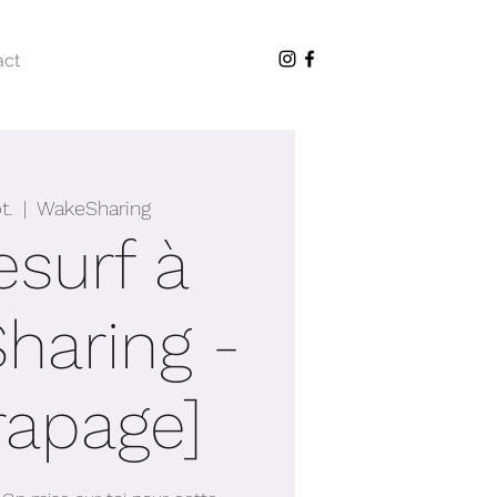
act
t.
  |  
WakeSharing
surf à
haring -
rapage]