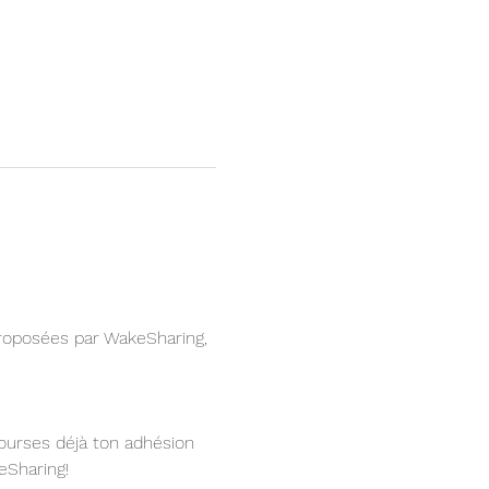
roposées par WakeSharing, 
bourses déjà ton adhésion 
eSharing!