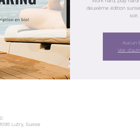
Work hard, play hard!
deuxième édition sunset
soir, 
Aucun b
Voir d'au
00
1095 Lutry, Suisse