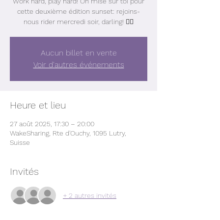
Work hard, play hard! On mise sur toi pour
cette deuxième édition sunset: rejoins-
nous rider mercredi soir, darling! ❤️‍🔥
Aucun billet en vente
Voir d'autres événements
Heure et lieu
27 août 2025, 17:30 – 20:00
WakeSharing, Rte d'Ouchy, 1095 Lutry,
Suisse
Invités
+ 2 autres invités