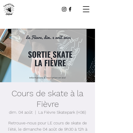
Cours de skate à la
Fièvre
dim. 04 août
  |  
La Fièvre Skatepark (H36)
Retrouve-nous pour LE cours de skate de
l'été, le dimanche 04 août de 9h30 à 12h à