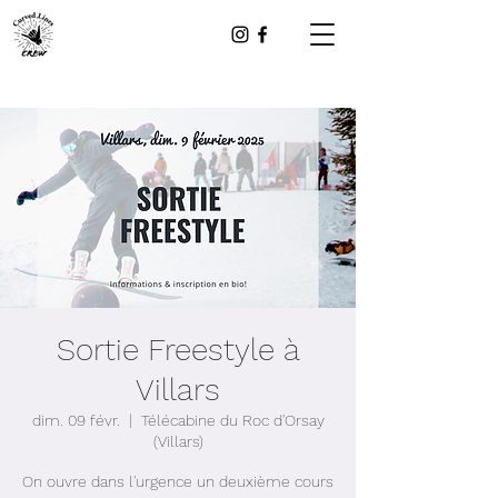
Sortie Freestyle à
Villars
dim. 09 févr.
  |  
Télécabine du Roc d'Orsay
(Villars)
On ouvre dans l'urgence un deuxième cours