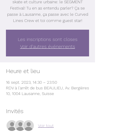
skate et culture urbaine: le SEGMENT
Festival! Tu en as entendu parler? Ça se
passe à Lausanne, ça passe avec le Curved
Lines Crew et toi comme guest star!
Les inscriptions sont closes
Voir d'autres événements
Heure et lieu
16 sept. 2023, 14:30 – 23:50
RDV à l'arrêt de bus BEAULIEU, Av. Bergières
10, 1004 Lausanne, Suisse
Invités
Voir tout