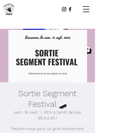
Sortie Segment
Festival 🛹
sam. 16 sept.
  |  
RDV à l'arrêt de bus
BEAULIEU
Rejoins-nous pour un gros évènement