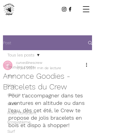
Post
Tous les posts
curvedlinescrew
Tous les posts
10 juil. 2023
1 min de lecture
Annonce Goodies -
film
Bracelets du Crew
blog
culture
Pour t'accompagner dans tes 
aventures en altitude ou dans 
skate
l'eau, dès cet été, le Crew te 
Rider conscient
propose de jolis bracelets en 
Ecosystème
bois et dispo à shopper! 
Surf