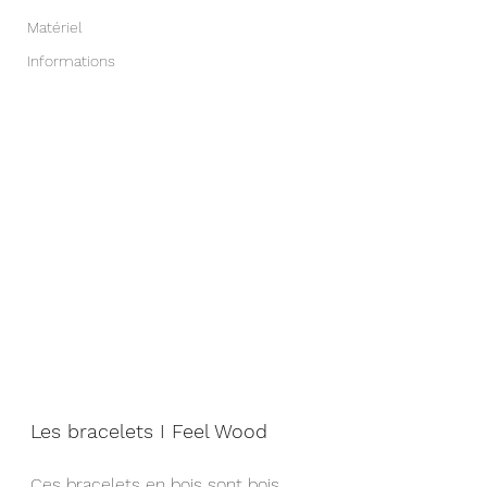
Matériel
Informations
Les bracelets I Feel Wood
Ces bracelets en bois sont bois 