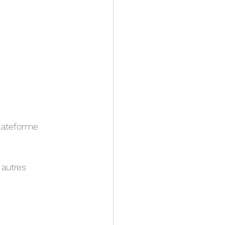
: 		 CHF 70.- au lieu de 75.- avec le code PR-CLC70 sur la plateforme  	  
autres 