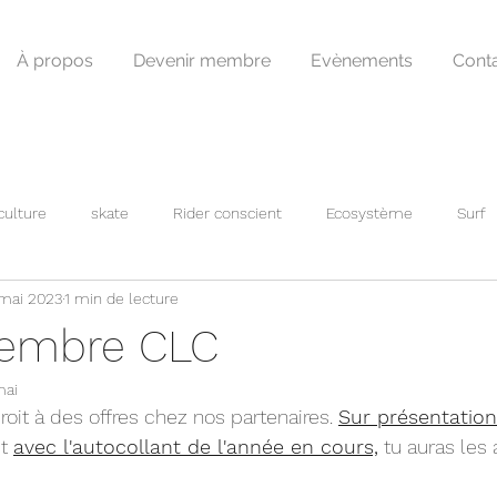
À propos
Devenir membre
Evènements
Cont
culture
skate
Rider conscient
Ecosystème
Surf
mai 2023
1 min de lecture
membre CLC
mai
t à des offres chez nos partenaires. 
Sur présentation
t 
avec l'autocollant de l'année en cours,
 tu auras les