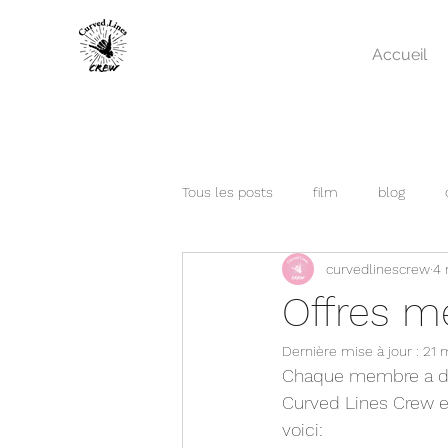
Accueil
Tous les posts
film
blog
curvedlinescrew
4 
Informations
Offres 
Dernière mise à jour :
21 
Chaque membre a droi
Curved Lines Crew e
voici: